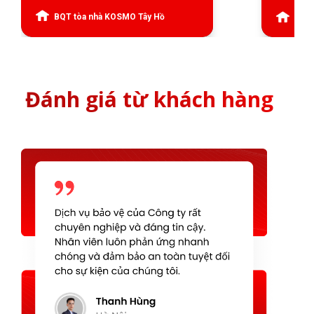
BQT tòa nhà KOSMO Tây Hồ
Ban Q
Đánh giá từ khách hàng