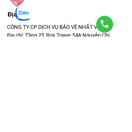
Địa chỉ
CÔNG TY CP DỊCH VỤ BẢO VỆ NHẤT VIỆT
Địa chỉ: Tầng 25, Rox Tower 54A Nguyễn Chí
Thanh, phường Láng Thượng, Hà Nội
Thông tin liên hệ
Bộ phận Kinh doanh: 0865093113
Bộ phận Tuyển dụng:0936 478 113
Email: marketing@roxkey.vn
Website: dichvubaovenhatviet.tnpm.vn
Mạng xã hội
Facebook